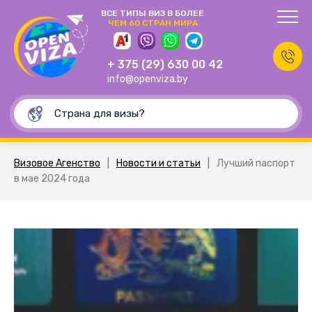
ВСЕ ТИПЫ ВИЗ В БОЛЕЕ
ЧЕМ 60 СТРАН МИРА
+ 375 (29) 630 00 42
info@openviza.by
Визовое Агенство
|
Новости и статьи
|
Лучший паспорт
в мае 2024 года