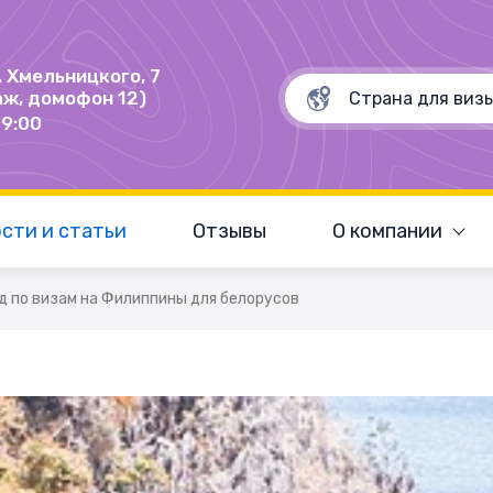
Б. Хмельницкого, 7
аж, домофон 12)
19:00
сти и статьи
Отзывы
О компании
д по визам на Филиппины для белорусов