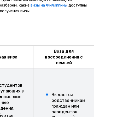
разберем, какие
визы на Филиппины
доступны
получения визы.
Виза для
ная виза
воссоединения с
семьей
студентов,
тупающих в
Выдается
иппинские
родственникам
бные
граждан или
дения.
резидентов
буется