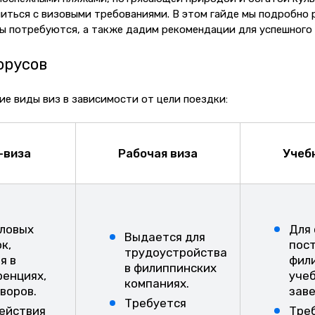
иться с визовыми требованиями. В этом гайде мы подробно 
ты потребуются, а также дадим рекомендации для успешного 
орусов
е виды виз в зависимости от цели поездки:
-виза
Рабочая виза
Учеб
еловых
Для 
Выдается для
к,
пос
трудоустройства
я в
фил
в филиппинских
енциях,
уче
компаниях.
воров.
заве
Требуется
ействия
Тре