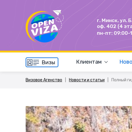
г. Минск, ул. 
оф. 402 (4 эт
пн-пт: 09:00-
Клиентам
Ново
Визы
Визовое Агенство
|
Новости и статьи
|
Полный ги