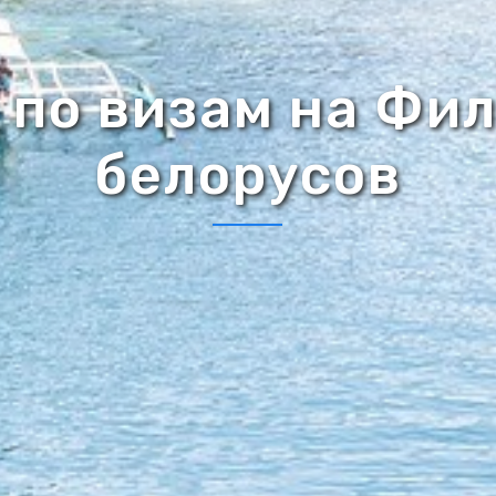
 по визам на Фи
белорусов