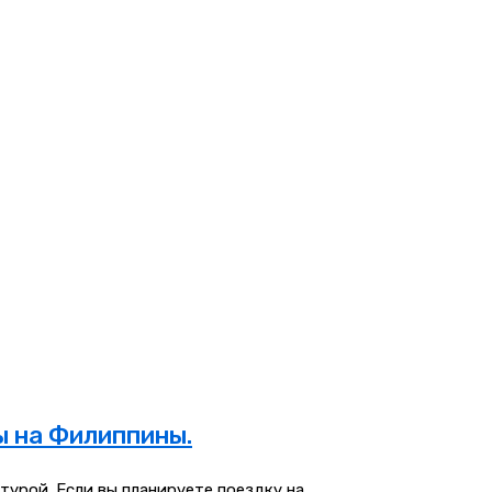
ы на Филиппины.
урой. Если вы планируете поездку на