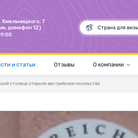
Б. Хмельницкого, 7
аж, домофон 12)
19:00
сти и статьи
Отзывы
О компании
ской столице открыли австрийское посольство