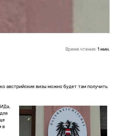
Время чтения:
1 мин.
ако австрийские визы можно будет там получить
МИДа,
 для
ще
 в