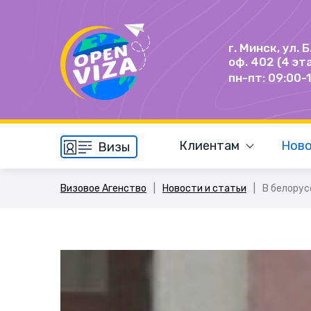
г. Минск, ул. 
оф. 402 (4 эт
пн-пт: 09:00-
Клиентам
Ново
Визы
Визовое Агенство
|
Новости и статьи
|
В белорус