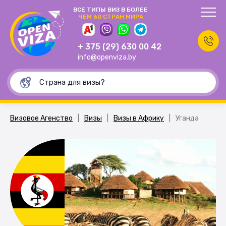
ВСЕ ТИПЫ ВИЗ В БОЛЕЕ
ЧЕМ 60 СТРАН МИРА
+ 375 (29) 630 00 42
info@openviza.by
Визовое Агенство
|
Визы
|
Визы в Африку
|
Уганда