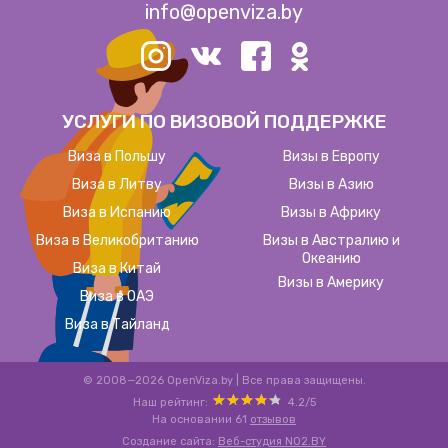
info@openviza.by
УСЛУГИ ПО ВИЗОВОЙ ПОДДЕРЖКЕ
Виза в Польшу
Визы в Европу
Виза в Литву
Визы в Азию
Виза в Испанию
Визы в Африку
Виза в Великобританию
Визы в Австралию и
Океанию
Виза в Китай
Визы в Америку
Виза в ОАЭ
Виза в Тайланд
© 2008—2026 OpenViza.by
|
Все права защищены.
Наш рейтинг:
4.2
/
5
На основании
61
отзывов
Создание сайта:
Веб-студия NO2.BY