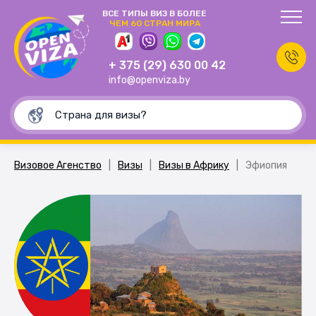
ВСЕ ТИПЫ ВИЗ В БОЛЕЕ
ЧЕМ 60 СТРАН МИРА
+ 375 (29) 630 00 42
info@openviza.by
Визовое Агенство
|
Визы
|
Визы в Африку
|
Эфиопия