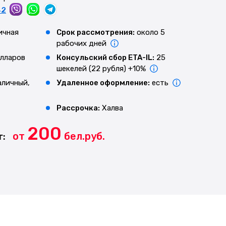
42
ичная
Срок рассмотрения:
около 5
рабочих дней
лларов
Консульский сбор ETA-IL:
25
шекелей (22 рубля) +10%
аличный,
Удаленное оформление:
есть
Рассрочка:
Халва
200
от
бел.руб.
г: