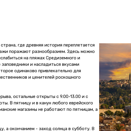
 страна, где древняя история переплетается
зажи поражают разнообразием. Здесь можно
сслабиться на пляжах Средиземного и
 заповедники и насладиться вкусами
оторое одинаково привлекательно для
шественников и ценителей роскошного
ыва, остальные открыты с 9.00-13.00 и с
оты. В пятницу и в канун любого еврейского
манские магазины не работают по пятницам, а
у, а окончанием - заход солнца в субботу. В