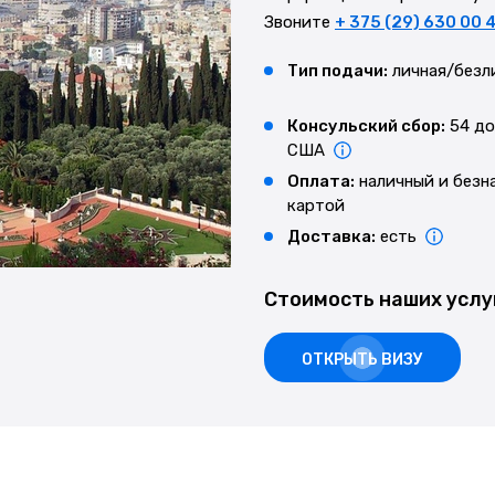
Звоните
+ 375 (29) 630 00 
Тип подачи:
личная/безл
Консульский сбор:
54 до
США
Оплата:
наличный и безн
картой
Доставка:
есть
Стоимость наших услу
ОТКРЫТЬ ВИЗУ