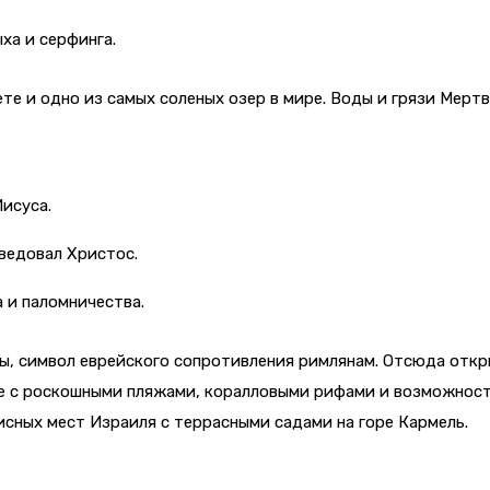
ха и серфинга.
ете и одно из самых соленых озер в мире. Воды и грязи Мер
исуса.
оведовал Христос.
 и паломничества.
лы, символ еврейского сопротивления римлянам. Отсюда отк
е с роскошными пляжами, коралловыми рифами и возможност
сных мест Израиля с террасными садами на горе Кармель.