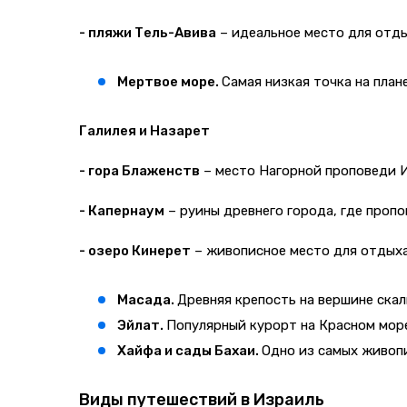
- пляжи Тель-Авива
– идеальное место для отды
Мертвое море.
Самая низкая точка на план
Галилея и Назарет
- гора Блаженств
– место Нагорной проповеди И
- Капернаум
– руины древнего города, где проп
- озеро Кинерет
– живописное место для отдыха
Масада.
Древняя крепость на вершине ска
Эйлат.
Популярный курорт на Красном мор
Хайфа и сады Бахаи.
Одно из самых живопи
Виды путешествий в Израиль