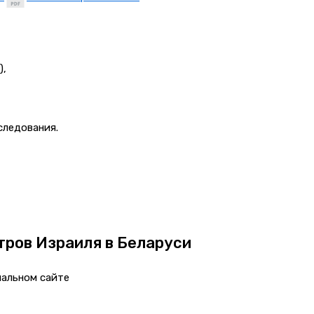
),
следования.
тров Израиля в Беларуси
иальном сайте