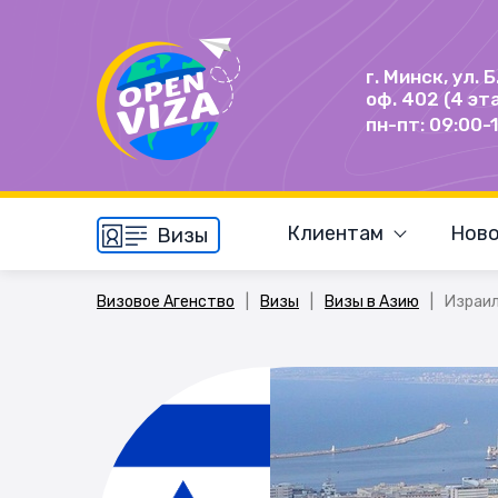
г. Минск, ул. 
оф. 402 (4 эт
пн-пт: 09:00-
Клиентам
Ново
Визы
Визовое Агенство
|
Визы
|
Визы в Азию
|
Израи