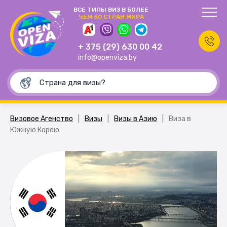
ВСЕ ТИПЫ ВИЗ В БОЛЕЕ
ЧЕМ 60 СТРАН МИРА
+ 375 (29) 630 00 42
info@openviza.by
Визовое Агенство
|
Визы
|
Визы в Азию
|
Виза в
Южную Корею