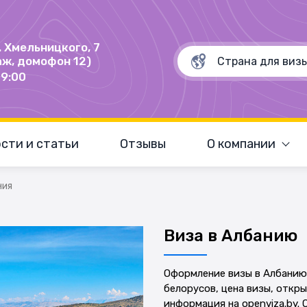
Б. Хмельницкого, 7
аж, домофон 12)
19:00
сти и статьи
Отзывы
О компании
ния
Виза в Албанию
Оформление визы в Албанию.
белорусов, цена визы, откр
информация на openviza.by. 