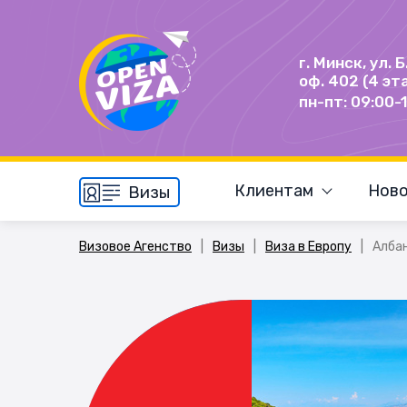
г. Минск, ул. 
оф. 402 (4 эт
пн-пт: 09:00-
Клиентам
Ново
Визы
Визовое Агенство
|
Визы
|
Виза в Европу
|
Алба