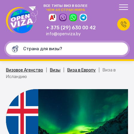
ВСЕ ТИПЫ ВИЗ В БОЛЕЕ
ЧЕМ 60 СТРАН МИРА
+ 375 (29) 630 00 42
info@openviza.by
Визовое Агенство
|
Визы
|
Виза в Европу
|
Виза в
Исландию