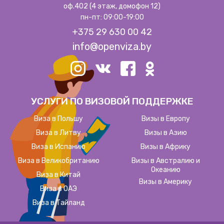
оф.402 (4 этаж, домофон 12)
пн-пт: 09:00-19:00
+375 29 630 00 42
info@openviza.by
УСЛУГИ ПО ВИЗОВОЙ ПОДДЕРЖКЕ
Виза в Польшу
Визы в Европу
Виза в Литву
Визы в Азию
Виза в Испанию
Визы в Африку
Виза в Великобританию
Визы в Австралию и
Океанию
Виза в Китай
Визы в Америку
Виза в ОАЭ
Виза в Тайланд