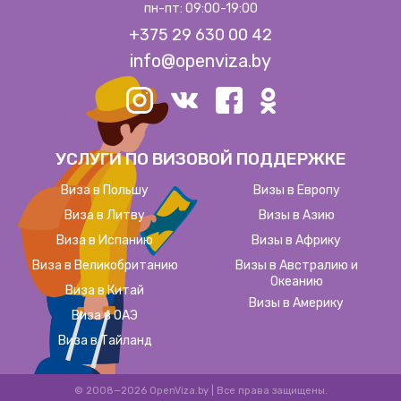
пн-пт: 09:00-19:00
+375 29 630 00 42
info@openviza.by
УСЛУГИ ПО ВИЗОВОЙ ПОДДЕРЖКЕ
Виза в Польшу
Визы в Европу
Виза в Литву
Визы в Азию
Виза в Испанию
Визы в Африку
Виза в Великобританию
Визы в Австралию и
Океанию
Виза в Китай
Визы в Америку
Виза в ОАЭ
Виза в Тайланд
© 2008—2026 OpenViza.by
|
Все права защищены.