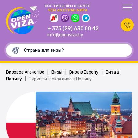
ВСЕ ТИПЫ ВИЗ В БОЛЕЕ
ЧЕМ 60 СТРАН МИРА
+ 375 (29) 630 00 42
info@openviza.by
Визовое Агенство
|
Визы
|
Виза в Европу
|
Виза в
Польшу
|
Туристическая виза в Польшу