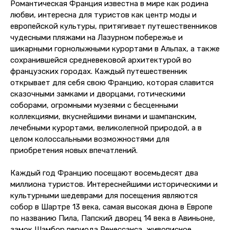
Романтическая Франция известна в мире как родина
любви, интересна для туристов как центр моды и
европейской культуры, притягивает путешественников
чудесными пляжами на Лазурном побережье и
шикарными горнолыжными курортами в Альпах, а также
сохранившейся средневековой архитектурой во
французских городах. Каждый путешественник
открывает для себя свою Францию, которая славится
сказочными замками и дворцами, готическими
соборами, огромными музеями с бесценными
коллекциями, вкуснейшими винами и шампанским,
лечебными курортами, великолепной природой, а в
целом колоссальными возможностями для
приобретения новых впечатлений.
Каждый год Францию посещают восемьдесят два
миллиона туристов. Интереснейшими историческими и
культурными шедеврами для посещения являются
собор в Шартре 13 века, самая высокая дюна в Европе
по названию Пила, Папский дворец 14 века в Авиньоне,
замок Шамбор периода Ренессанса, живописное