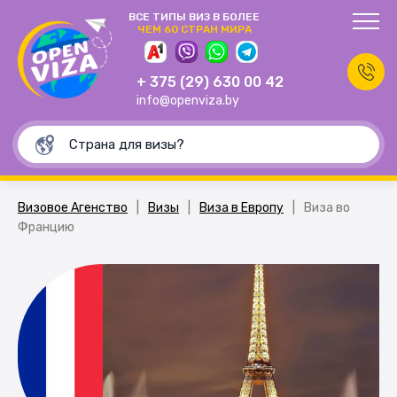
ВСЕ ТИПЫ ВИЗ В БОЛЕЕ
ЧЕМ 60 СТРАН МИРА
+ 375 (29) 630 00 42
info@openviza.by
Визовое Агенство
|
Визы
|
Виза в Европу
|
Виза во
Францию