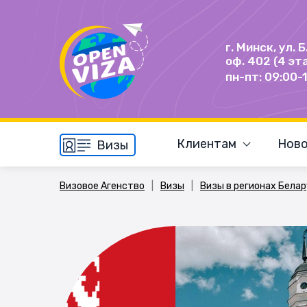
г. Минск, ул. 
оф. 402 (4 эт
пн-пт: 09:00-
Клиентам
Ново
Визы
Визовое Агенство
|
Визы
|
Визы в регионах Бела