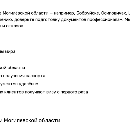
е Могилёвской области — например, Бобруйске, Осиповичах, Ш
лашению, доверьте подготовку документов профессионалам. М
 и отказов.
ны мира
кой области
о получения паспорта
кументов удалённо
 клиентов получают визу с первого раза
и Могилевской области