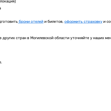
елокация)
а
одготовить
брони отелей
и билетов,
оформить страховку
и со
в других стран в Могилевской области уточняйте у наших м
е.