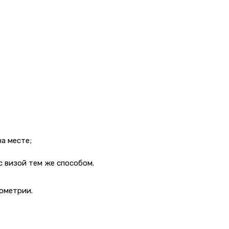
на месте;
с визой тем же способом.
иометрии.