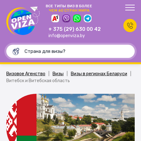
ВСЕ ТИПЫ ВИЗ В БОЛЕЕ
ЧЕМ 60 СТРАН МИРА
+ 375 (29) 630 00 42
info@openviza.by
Визовое Агенство
|
Визы
|
Визы в регионах Беларуси
|
Витебск и Витебская область