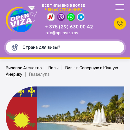
ВСЕ ТИПЫ ВИЗ В БОЛЕЕ
ЧЕМ 60 СТРАН МИРА
+ 375 (29) 630 00 42
info@openviza.by
Визовое Агенство
|
Визы
|
Визы в Северную и Южную
Америку
|
Гваделупа