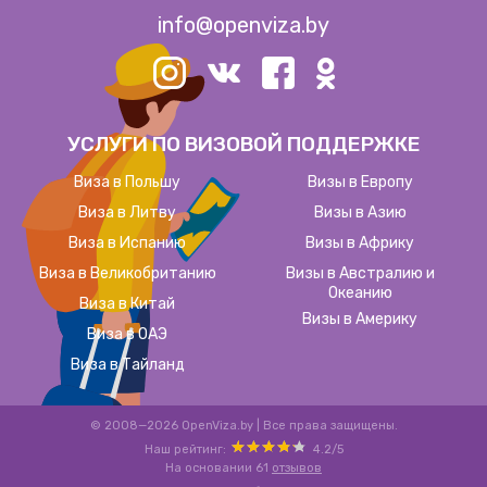
info@openviza.by
УСЛУГИ ПО ВИЗОВОЙ ПОДДЕРЖКЕ
Виза в Польшу
Визы в Европу
Виза в Литву
Визы в Азию
Виза в Испанию
Визы в Африку
Виза в Великобританию
Визы в Австралию и
Океанию
Виза в Китай
Визы в Америку
Виза в ОАЭ
Виза в Тайланд
© 2008—2026 OpenViza.by
|
Все права защищены.
Наш рейтинг:
4.2
/
5
На основании
61
отзывов