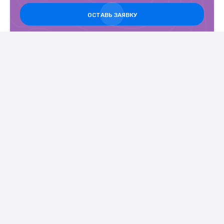
ОСТАВЬ ЗАЯВКУ
Openviza.by - однократные и многократные шенгенские
визы, визы в страны Африки, Азии и США.
OPENVIZA
г. Минск, ул. Б. Хмельницкого, 7