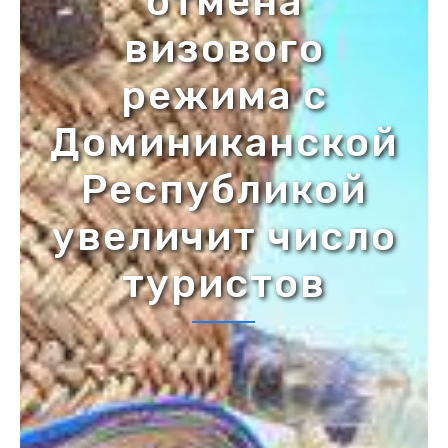
отмена
визового
режима с
Доминиканской
Республикой
увеличит число
туристов