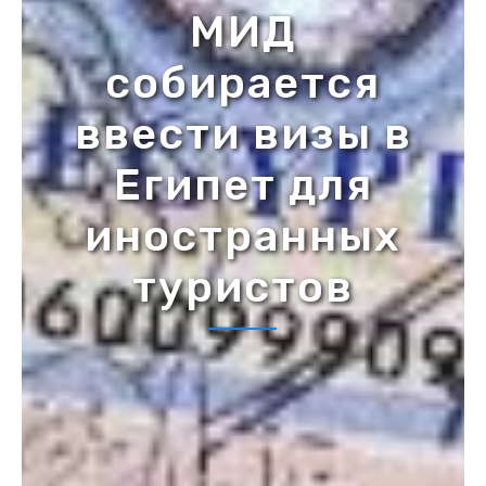
МИД
собирается
ввести визы в
Египет для
иностранных
туристов