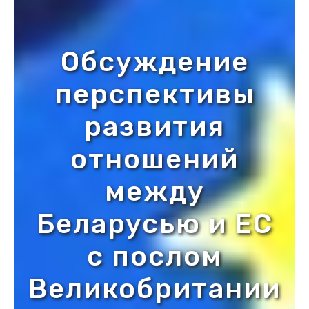
Обсуждение
перспективы
развития
отношений
между
Беларусью и ЕС
с послом
Великобритании