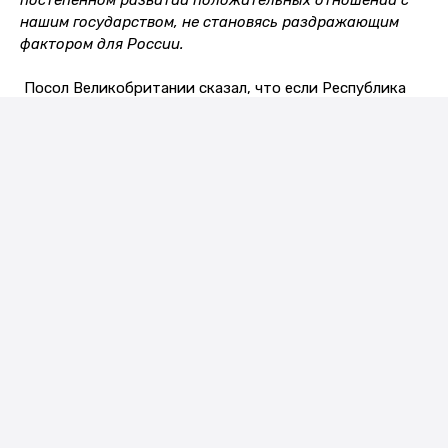
нашим государством, не становясь раздражающим
фактором для России.
Посол Великобритании сказал, что если Республика
Беларусь видит себя европейским государством, то
она должнаобязана внедрять европейские идеалы в
свою систему. Происходящее в соседней Украине
Европа не поддерживает, и Евросоюз не хотел бы
содействовать расширению конфликта. Беларусь
придерживается своих военных интересов, Евросоюз -
своих, поэтому следует действовать аккуратно в
данной ситуации.
Не так давно английское посольство решило
передать полномочия по выдаче виз в
Великобританию другой фирме «Телеперфоманс
Лимитед». Чес обосновано данное решение?
Это связано с общемировой системой.
Великобритания активизировала деятельность с