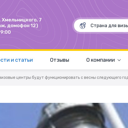
Б. Хмельницкого, 7
аж, домофон 12)
19:00
сти и статьи
Отзывы
О компании
визовые центры будут функционировать с весны следующего го