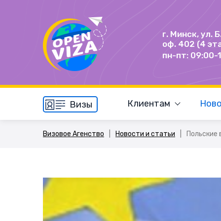
г. Минск, ул. 
оф. 402 (4 эт
пн-пт: 09:00-
Клиентам
Ново
Визы
Визовое Агенство
|
Новости и статьи
|
Польские 