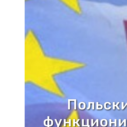
Польски
функциони