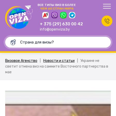
ВСЕ ТИПЫ ВИЗ В БОЛЕЕ
ЧЕМ 60 СТРАН МИРА
+ 375 (29) 630 00 42
info@openviza.by
Визовое Агенство
|
Новости и статьи
|
Украине не
светит отмена виз на саммите Восточного партнерства в
мае