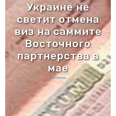
Украине не
светит отмена
виз на саммите
Восточного
партнерства в
мае