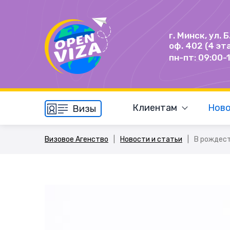
г. Минск, ул. 
оф. 402 (4 эт
пн-пт: 09:00-
Клиентам
Ново
Визы
Визовое Агенство
|
Новости и статьи
|
В рождест