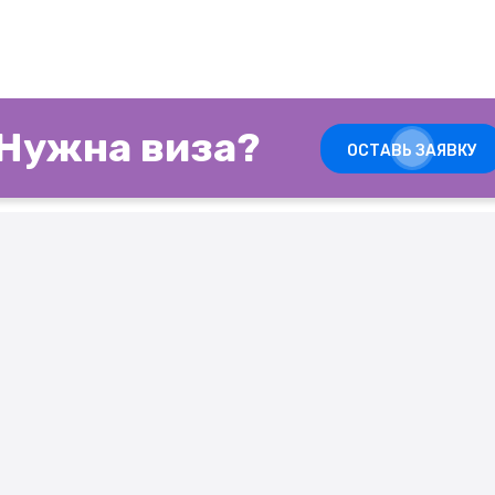
Нужна виза?
ОСТАВЬ ЗАЯВКУ
NVIZA
УСЛУГИ ПО ВИЗО
ск, ул. Б. Хмельницкого, 7
Виза в Польшу
 (4 этаж, домофон 12)
Виза в Литву
 09:00-19:00
Виза в Испанию