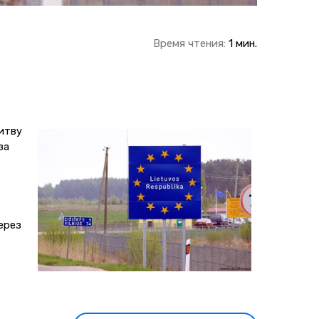
Время чтения:
1 мин.
итву
за
ерез