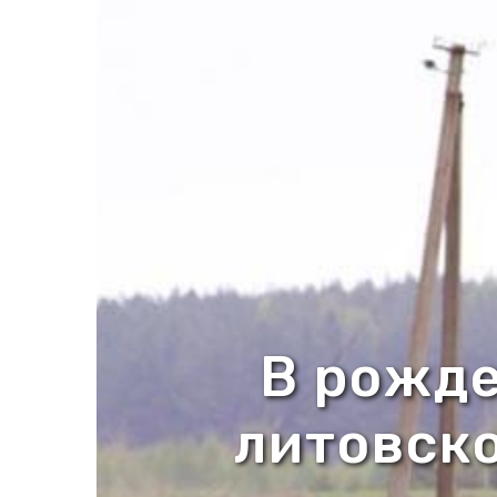
В рожде
литовск