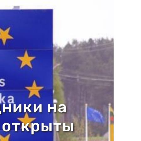
дники на
 открыты