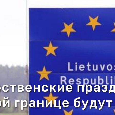
ственские праз
ой границе будут