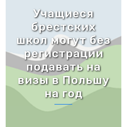
Учащиеся
брестских
школ могут без
регистрации
подавать на
визы в Польшу
на год