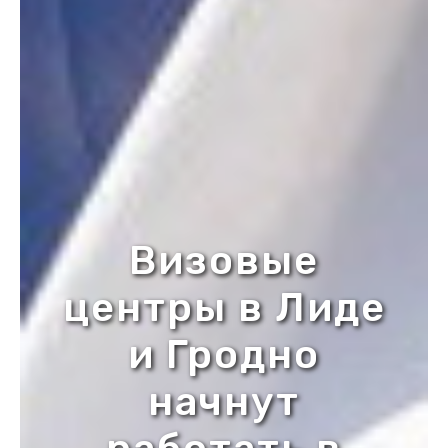
Визовые
центры в Лиде
и Гродно
начнут