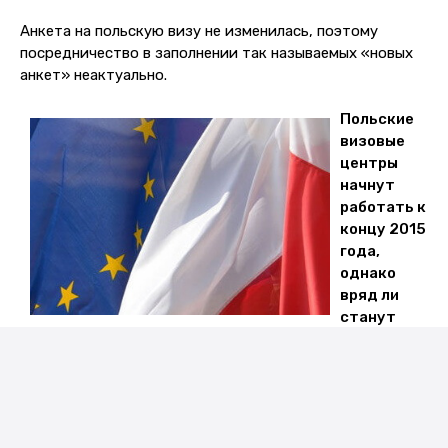
Анкета на польскую визу не изменилась, поэтому
посредничество в заполнении так называемых «новых
анкет» неактуально.
Польские
визовые
центры
начнут
работать к
концу 2015
года,
однако
вряд ли
станут
решением сложностей
Сбор данных биометрии не должен оказать влияния на
скорость оформления документов и число выдаваемых
Шенгенских виз в Польшу. Представители полагают,