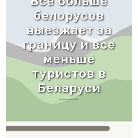
Все больше
белорусов
выезжает за
границу и все
меньше
туристов в
Беларуси