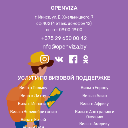
OPENVIZA
г. Минск, ул. Б. Хмельницкого, 7
оф.402 (4 этаж, домофон 12)
пн-пт: 09:00-19:00
+375 29 630 00 42
info@openviza.by
УСЛУГИ ПО ВИЗОВОЙ ПОДДЕРЖКЕ
Виза в Польшу
Визы в Европу
Виза в Литву
Визы в Азию
Виза в Испанию
Визы в Африку
Виза в Великобританию
Визы в Австралию и
Океанию
Виза в Китай
Визы в Америку
Виза в ОАЭ